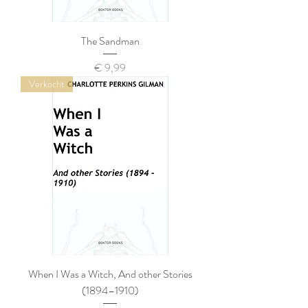
The Sandman
Prijs
€ 9,99
Verkocht
When I Was a Witch, And other Stories
(1894–1910)