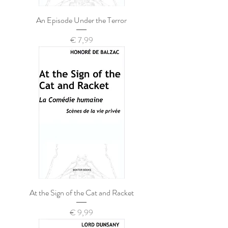
An Episode Under the Terror
Prijs
€ 7,99
At the Sign of the Cat and Racket
Prijs
€ 9,99