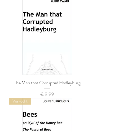
The Man that Corrupted Hadleyburg
Prijs
€ 9,99
Verkocht