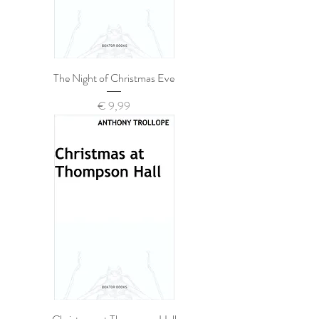
The Night of Christmas Eve
Prijs
€ 9,99