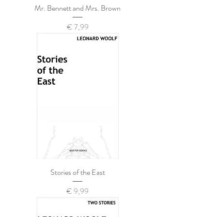
Mr. Bennett and Mrs. Brown
Prijs
€ 7,99
Stories of the East
Prijs
€ 9,99