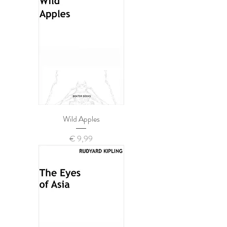
Wild Apples
Prijs
€ 9,99