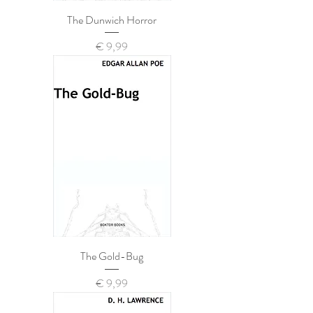
The Dunwich Horror
Prijs
€ 9,99
The Gold-Bug
Prijs
€ 9,99