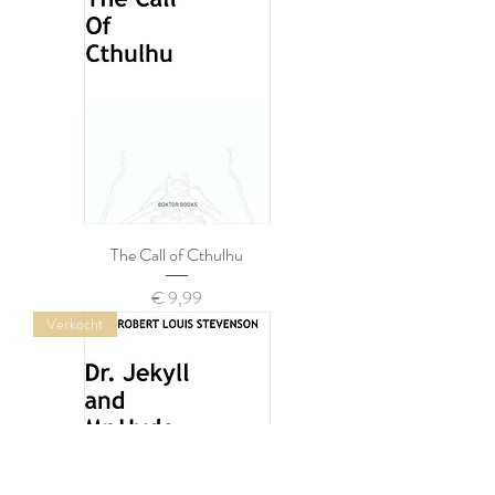
The Call of Cthulhu
Prijs
€ 9,99
Verkocht