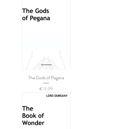
The Gods of Pegana
Prijs
€ 9,99