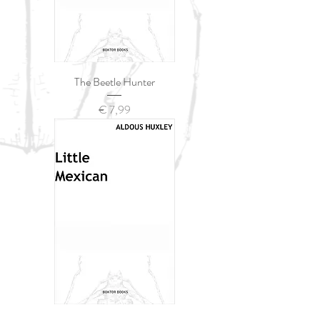
The Beetle Hunter
Prijs
€ 7,99