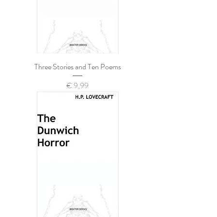
Three Stories and Ten Poems
Prijs
€ 9,99