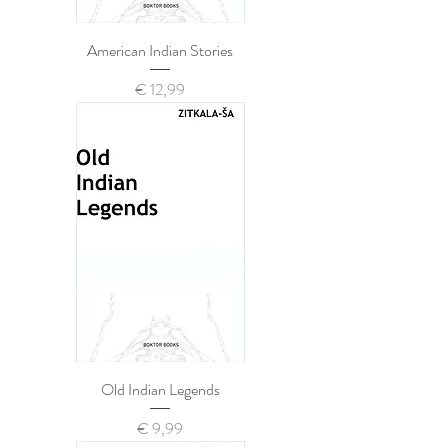
American Indian Stories
Prijs
€ 12,99
Old Indian Legends
Prijs
€ 9,99