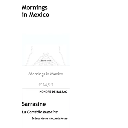
Mornings in Mexico
Prijs
€ 14,99