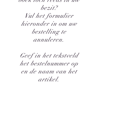
bezit?
Vul het formulier
hieronder in om uw
bestelling te
annuleren.
Geef in het tekstveld
het bestelnummer op
en de naam van het
artikel.
'Niets is zo erotisch als een vreemde
boekenkast.'
Györgyi Konràd
(1933)