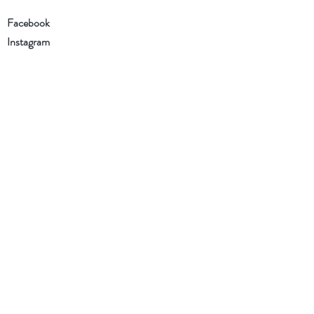
Facebook
Instagram
Schrijf je in voor onze
nieuwsbrief
Ik heb de Algemene voorwaarden
en het Privacybeleid gelezen en ga
ermee akkoord
Nu abonneren