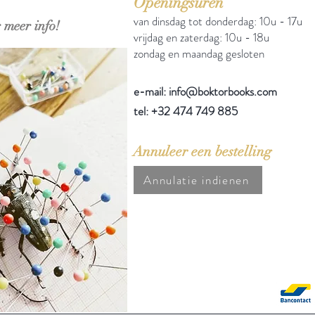
Openingsuren
van dinsdag tot donderdag: 10u - 17u
 meer info!
vrijdag en zaterdag: 10u - 18u
zondag en maandag gesloten
e-mail: info@boktorbooks.com
tel: +32 474 749 885
Annuleer een bestelling
Annulatie indienen