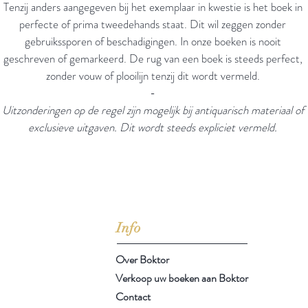
Tenzij anders aangegeven bij het exemplaar in kwestie is het boek in
perfecte of prima tweedehands staat. Dit wil zeggen zonder
gebruikssporen of beschadigingen. In onze boeken is nooit
geschreven of gemarkeerd. De rug van een boek is steeds perfect,
zonder vouw of plooilijn tenzij dit wordt vermeld.
-
Uitzonderingen op de regel zijn mogelijk bij antiquarisch materiaal of
exclusieve uitgaven. Dit wordt steeds expliciet vermeld.
et grote bezwaar van nieuwe boeken is dat ze ons beletten de oude t
Joseph Joubert
(1754-1824)
Info
Over Boktor
Verkoop uw boeken aan Boktor
Contact