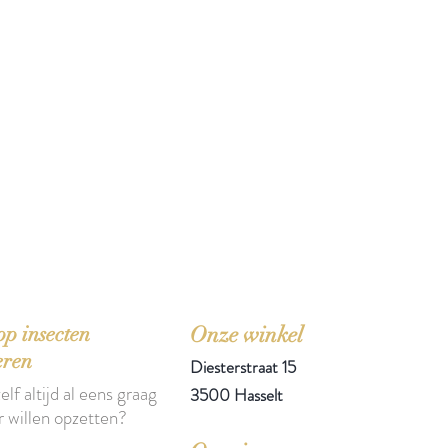
'H
p insecten
Onze winkel
eren
Diesterstraat 15
elf altijd al eens graag
3500 Hasselt
r willen opzetten?