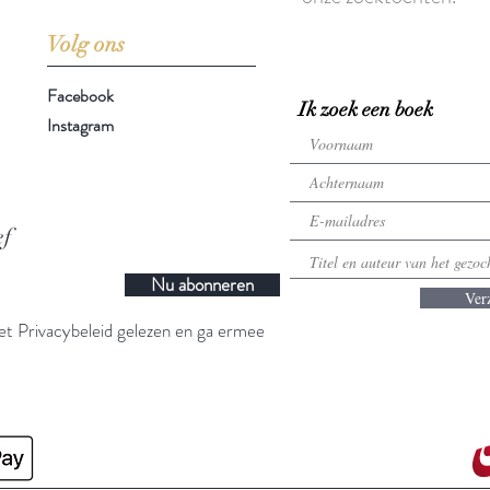
Volg ons
Facebook
Ik zoek een boek
Instagram
ef
Nu abonneren
Ver
t Privacybeleid gelezen en ga ermee