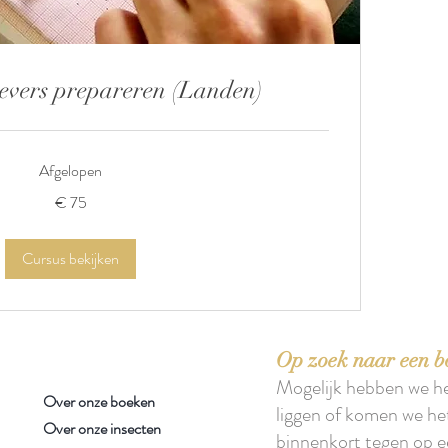
vers prepareren (Landen)
Afgelopen
€ 75
Cursus bekijken
Op zoek naar een b
Mogelijk hebben we h
Over onze boeken
liggen of komen we he
Over onze insecten
binnenkort tegen op e