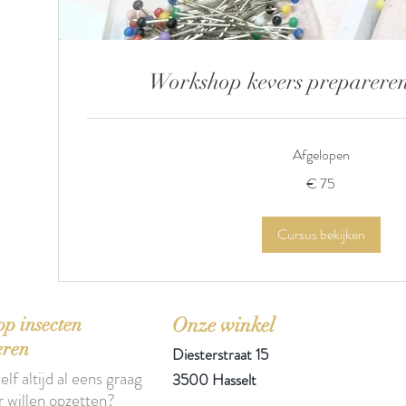
Workshop kevers prepareren
Afgelopen
75
€ 75
euro
Cursus bekijken
p insecten
Onze winkel
eren
Diesterstraat 15
elf altijd al eens graag
3500 Hasselt
r willen opzetten?