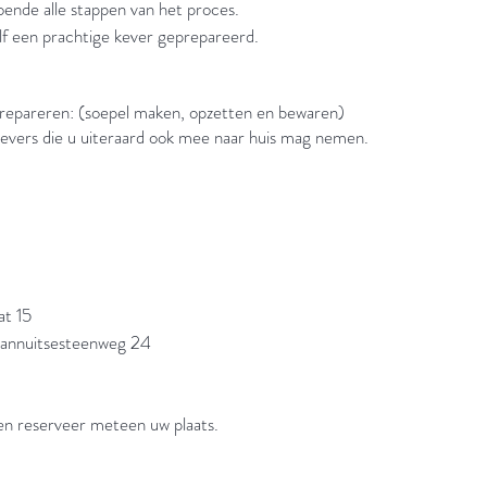
doende alle stappen van het proces.
elf een prachtige kever geprepareerd.
prepareren: (soepel maken, opzetten en bewaren)
 kevers die u uiteraard ook mee naar huis mag nemen.
at 15
Hannuitsesteenweg 24
 en reserveer meteen uw plaats.