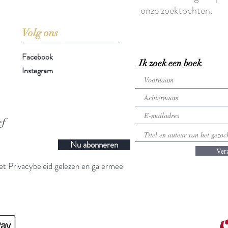
onze zoektochten.
Volg ons
Facebook
Ik zoek een boek
Instagram
ef
Nu abonneren
Ver
t Privacybeleid gelezen en ga ermee