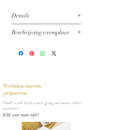
Details
Auteur: Ernest Hemingway
Beschrijving exemplaar
Uitgever: Boktor Books
Taal: English
Nieuw exemplaar
Bindwijze: Gebonden paperback
Verschijningsdatum: 2026
Aantal pagina's: 59
Workshop insecten
prepareren
Heeft u zelf altijd al eens graag een kever willen
opzetten?
Klik voor meer info!