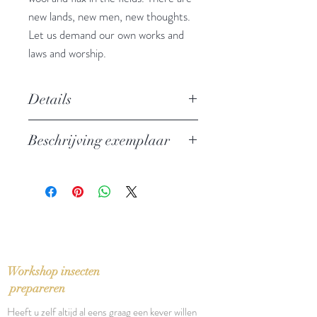
new lands, new men, new thoughts.
Let us demand our own works and
laws and worship.
Details
Auteur: Ralph Waldo Emerson
Beschrijving exemplaar
Uitgever: Boktor Books
Taal: English
Nieuw exemplaar
Bindwijze: Gebonden paperback
Verschijningsdatum: 2026
Aantal pagina's: 77
Workshop insecten
prepareren
Heeft u zelf altijd al eens graag een kever willen