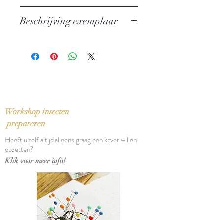
Auteur: Leonard Woolf, Virginia
Beschrijving exemplaar
Woolf
Uitgever: Boktor Books
Nieuw exemplaar
Taal: English
Bindwijze: Gebonden paperback
Verschijningsdatum: 2026
Aantal pagina's: 35
Workshop insecten
prepareren
Heeft u zelf altijd al eens graag een kever willen
opzetten?
Klik voor meer info!