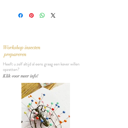
Taal: English
Nieuw exemplaar
Bindwijze: Gebonden paperback
Verschijningsdatum: 2026
Aantal pagina's: 65
Workshop insecten
prepareren
Heeft u zelf altijd al eens graag een kever willen
opzetten?
Klik voor meer info!