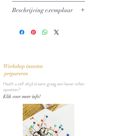
Auteur: H.P. Lovecraft
Beschrijving exemplaar
Uitgever: Boktor Books
Taal: English
Nieuw exemplaar
Bindwijze: Gebonden paperback
Verschijningsdatum: 2023
Aantal pagina's: 61
Workshop insecten
prepareren
Heeft u zelf altijd al eens graag een kever willen
opzetten?
Klik voor meer info!