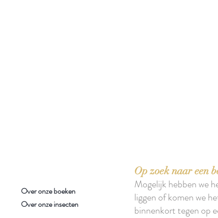
 boeken met het toe-eigenen van de inhoud ervan.'
Op zoek naar een b
Mogelijk hebben we h
Over onze boeken
liggen of komen we he
Over onze insecten
binnenkort tegen op e