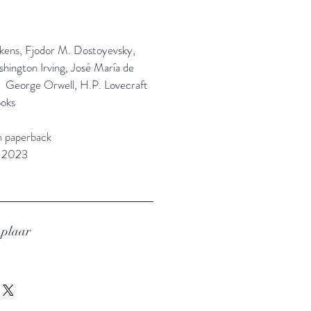
kens, Fjodor M. Dostoyevsky,
ington Irving, José María de
, George Orwell, H.P. Lovecraft
ooks
n paperback
: 2023
mplaar