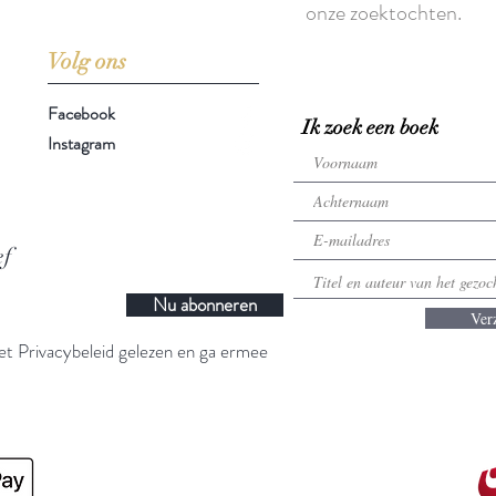
onze zoektochten.
Volg ons
Facebook
Ik zoek een boek
Instagram
ef
Nu abonneren
Ver
t Privacybeleid gelezen en ga ermee