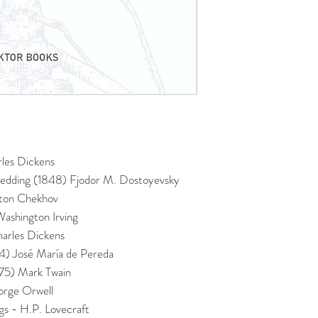
les Dickens
Wedding (1848)
Fjodor M. Dostoyevsky
nton Chekhov
ashington Irving
arles Dickens
64) José María de Pereda
875) Mark Twain
orge Orwell
s - H.P. Lovecraft