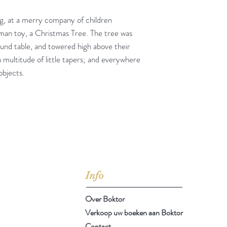
ng, at a merry company of children
an toy, a Christmas Tree. The tree was
ound table, and towered high above their
y a multitude of little tapers; and everywhere
objects.
jd om ze te lezen erbij konden kopen, maar meestal verwar
t men het kopen
van
Arthur Schopenhauer
(1788-1860)
Info
Over Boktor
Verkoop uw boeken aan Boktor
Contact