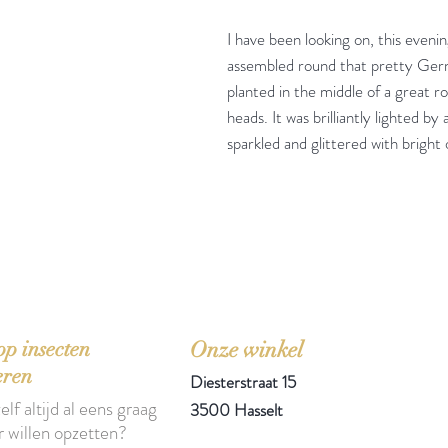
I have been looking on, this eveni
assembled round that pretty Germ
planted in the middle of a great r
heads. It was brilliantly lighted b
sparkled and glittered with bright 
'Het zou mooi zijn boeken te kopen als we de ti
p insecten
Onze winkel
eren
Diesterstraat 15
elf altijd al eens graag
3500 Hasselt
r willen opzetten?