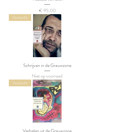
Prijs
€ 95,00
Verkocht
Schrijven in de Grauwzone
Niet op voorraad
Verkocht
Verhalen uit de Grauwzone