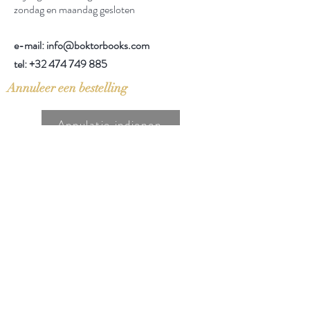
zondag en maandag gesloten
e-mail: info@boktorbooks.com
tel:
+32 474 749 885
Annuleer een bestelling
Annulatie indienen
Info
Over Boktor
Verkoop uw boeken aan Boktor
Contact
Help
FAQ