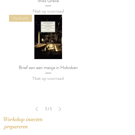
Miss Grace
Niet op voorraad
Verkocht
Brief aan een meisje in Hoboken
Niet op voorraad
1
/
1
Workshop insecten
prepareren