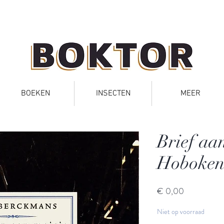
BOEKEN
INSECTEN
MEER
Brief aan
Hoboke
Prijs
€ 0,00
Niet op voorraad