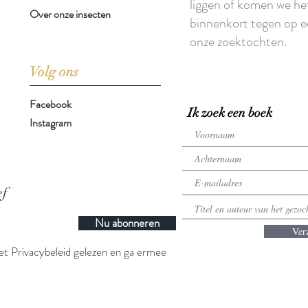
liggen of komen we he
Over onze insecten
binnenkort tegen op e
onze zoektochten.
Volg ons
Facebook
Ik zoek een boek
Instagram
ef
Nu abonneren
Ver
t Privacybeleid gelezen en ga ermee