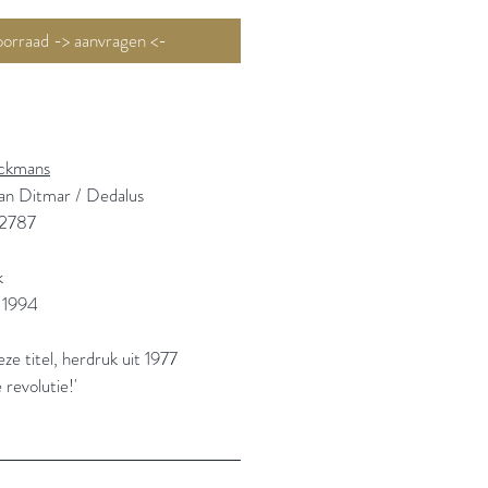
Niet op voorraad -> aanvragen <-
ckmans
an Ditmar / Dedalus
2787
k
 1994
ze titel, herdruk uit 1977
 revolutie!'