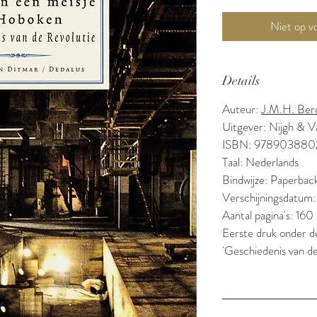
Details
Auteur:
J.M.H. Ber
Uitgever: Nijgh & V
ISBN: 978903880
Taal: Nederlands
Bindwijze: Paperbac
Verschijningsdatum:
Aantal pagina's: 160
Eerste druk onder de
'Geschiedenis van de