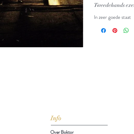
Tweedehands ex
In zeer goede staat
jd om ze te lezen erbij konden kopen, maar meestal verwar
t men het kopen
van
Arthur Schopenhauer
(1788-1860)
Info
Over Boktor