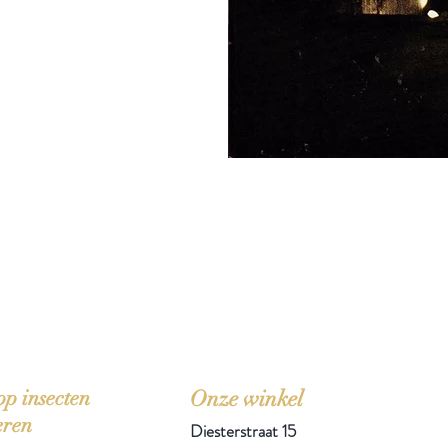
'Het zou mooi zijn boeken te kopen als we de ti
p insecten
Onze winkel
eren
Diesterstraat 15