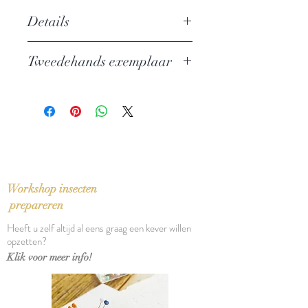
Details
Auteur:
J.M.H. Berckmans
Tweedehands exemplaar
Uitgever: Dedalus
ISBN: 9789038802732
In perfecte staat, eerste druk
Taal: Nederlands
Bindwijze: Paperback
Verschijningsdatum: 1993
Aantal pagina's: 120
Eerste druk
Workshop insecten
prepareren
Heeft u zelf altijd al eens graag een kever willen
opzetten?
Klik voor meer info!