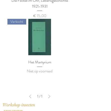
Die Fackel im Ohr, Lebensgeschichte
1921-1931
Prijs
€ 15,00
Verkocht
Het Martyrium
Niet op voorraad
1
/
1
Workshop insecten
prepareren