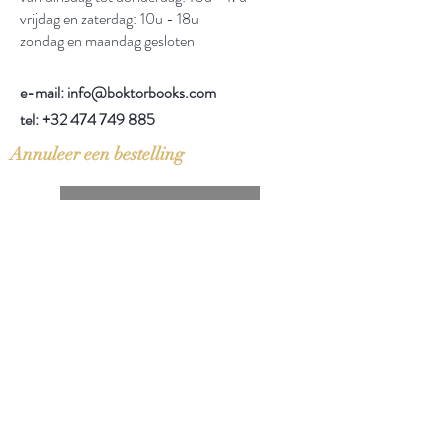
vrijdag en zaterdag: 10u - 18u
zondag en maandag gesloten
e-mail: info@boktorbooks.com
tel:
+32 474 749 885
Annuleer een bestelling
Annulatie indienen
Info
Over Boktor
Verkoop uw boeken aan Boktor
Contact
Help