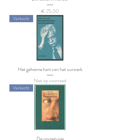
Prijs
€ 25,00
Verkocht
Het geheime hart van het uurwerk
Niet op voorraad
Verkocht
De oorgetuige