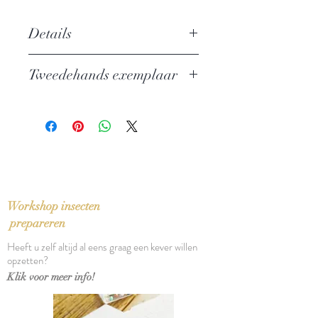
Details
Geschiedenis van een jeugd
Tweedehands exemplaar
Auteur:
Elias Canetti
Uitgever: De Arbeiderspers
In zeer goede staat
Privé-domein nr. 50
ISBN: 9029508655
Taal: Nederlands
Bindwijze: Paperback
Verschijningsdatum: 1982
Aantal pagina's: 349
Workshop insecten
prepareren
Heeft u zelf altijd al eens graag een kever willen
opzetten?
Klik voor meer info!