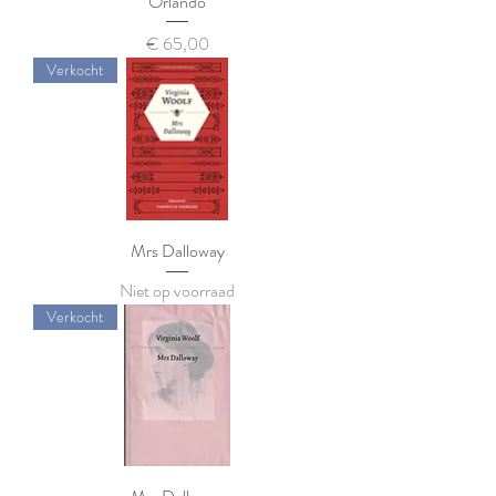
Orlando
Prijs
€ 65,00
Verkocht
Mrs Dalloway
Niet op voorraad
Verkocht