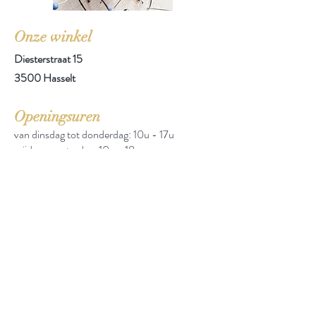
Onze winkel
Diesterstraat 15
3500 Hasselt
Openingsuren
van dinsdag tot donderdag: 10u - 17u
vrijdag en zaterdag: 10u - 18u
zondag en maandag gesloten
e-mail: info@boktorbooks.com
tel:
+32 474 749 885
Annuleer een bestelling
Annulatie indienen
Info