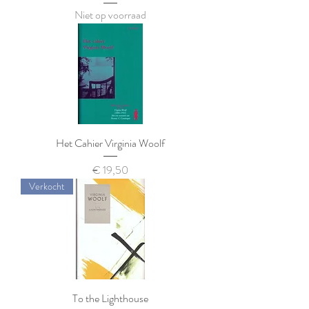
Niet op voorraad
Het Cahier Virginia Woolf
Prijs
€ 19,50
Verkocht
To the Lighthouse