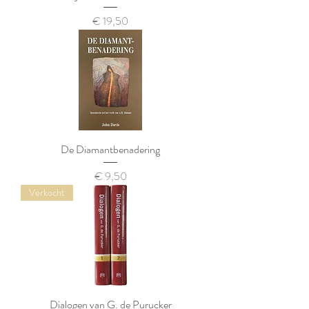
Prijs
€ 19,50
De Diamantbenadering
Prijs
€ 9,50
Verkocht
Dialogen van G. de Purucker