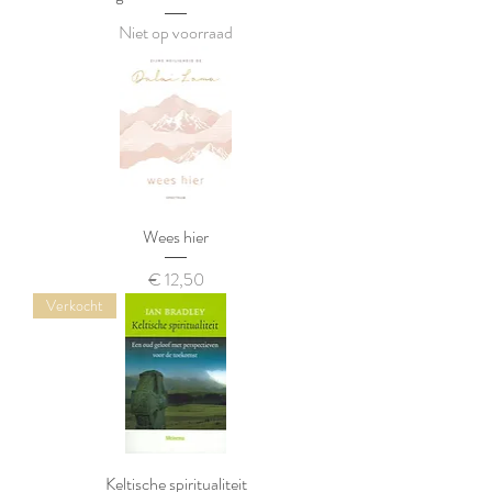
Niet op voorraad
Wees hier
Prijs
€ 12,50
Verkocht
Keltische spiritualiteit