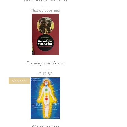
Niet op voorraad
De meisjes van Aboke
Prijs
€ 12,50
Verkocht
Wielen van licht