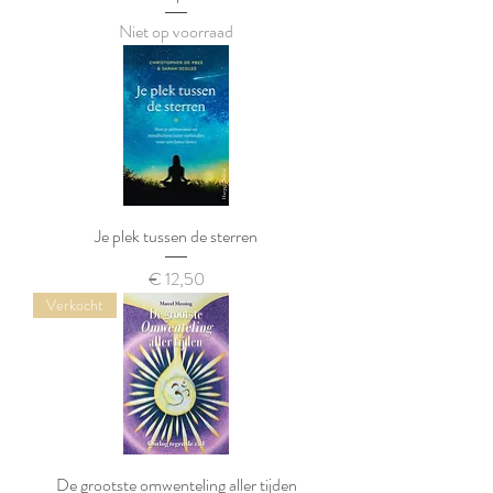
Niet op voorraad
Je plek tussen de sterren
Prijs
€ 12,50
Verkocht
De grootste omwenteling aller tijden