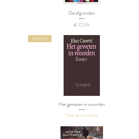
De afgronden
Prijs
€ 12,99
Verkocht
Het geweten in woorden
Niet op voorraad