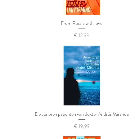
From Russia with love
Prijs
€ 12,99
De verloren patiënten van dokter Andrés Miranda
Prijs
€ 19,99