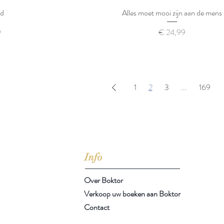
md
Alles moet mooi zijn aan de mens
Prijs
9
€ 24,99
1
2
3
...
169
n zijn misschien kikkers die zonder hemd als blote vrouwen in ee
rondspringen
'
André Baillon
Info
Over Boktor
Verkoop uw boeken aan Boktor
Contact