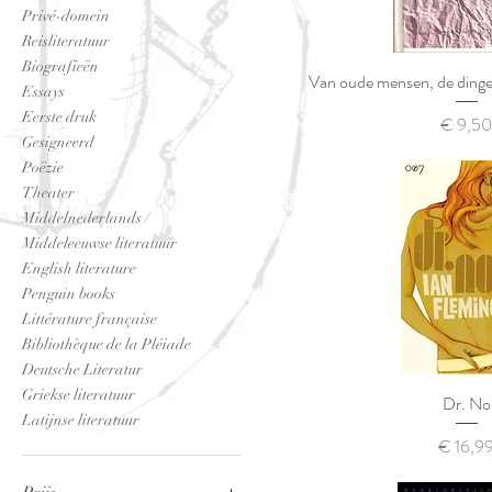
Privé-domein
Reisliteratuur
Biografieën
Van oude mensen, de dingen
Essays
Eerste druk
Prijs
€ 9,5
Gesigneerd
Poëzie
Theater
Middelnederlands /
Middeleeuwse literatuur
English literature
Penguin books
Littérature française
Bibliothèque de la Pléiade
Deutsche Literatur
Griekse literatuur
Dr. No
Latijnse literatuur
Prijs
€ 16,9