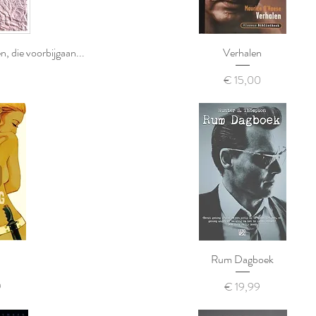
, die voorbijgaan...
Verhalen
Prijs
0
€ 15,00
Rum Dagboek
Prijs
9
€ 19,99