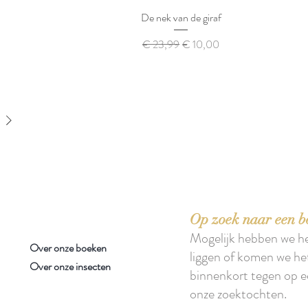
De nek van de giraf
Normale prijs
Verkoopprijs
€ 23,99
€ 10,00
n weide
Op zoek naar een b
Mogelijk hebben we h
Over onze boeken
liggen of komen we he
Over onze insecten
binnenkort tegen op e
onze zoektochten.