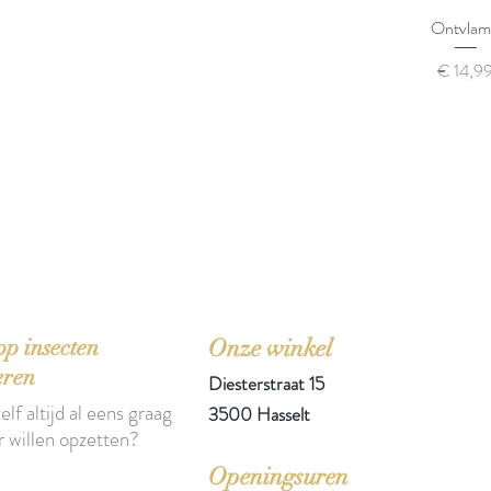
Ontvla
Prijs
€ 14,9
'
Woorde
p insecten
Onze winkel
eren
Diesterstraat 15
elf altijd al eens graag
3500 Hasselt
r willen opzetten?
Openingsuren