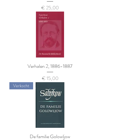
Prijs
€ 25,00
Verhalen 2, 1886-1887
Prijs
€ 15,00
Verkocht
De familie Golowljow