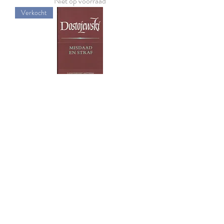
Niet op voorraad
Verkocht
Verzamelde werken 5
Niet op voorraad
1
/
2
Workshop insecten
prepareren
Heeft u zelf altijd al eens graag een kever willen
opzetten?