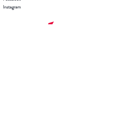
Instagram
Schrijf je in voor onze
nieuwsbrief
Ik heb de Algemene voorwaarden
en het Privacybeleid gelezen en ga
ermee akkoord
Nu abonneren
Ik zoek een boek