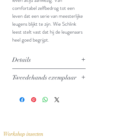
comfortabel zelfbedrog tot een
leven dat een serie van meesterlijke
leugens blijkt te zijn. Wie Schlink
leest stelt vast dat hij de leugenaars
heel goed begrijpt.
Details
Auteur: Bernhard Schlink
Tweedehands exemplaar
Uitgever: Cossee
ISBN: 9789059363601
In zeer goede staat
Taal: Nederlands
Vertaling: Nelleke van Maaren
Oorspronkelijke titel: Sommerlügen
(2010)
Bindwijze: Linnen zachte kaft
Verschijningsdatum: 2012
Workshop insecten