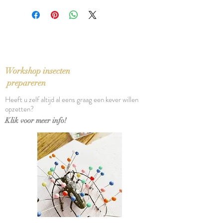
ISBN: 9789045018614
Taal: Nederlands
Vertaling: Dick Peet
Oorspronkelijke titel: My (1970)
Bindwijze: Paperback
Verschijningsdatum: 2011
Workshop insecten
Aantal pagina's: 187
prepareren
Heeft u zelf altijd al eens graag een kever willen
opzetten?
Klik voor meer info!