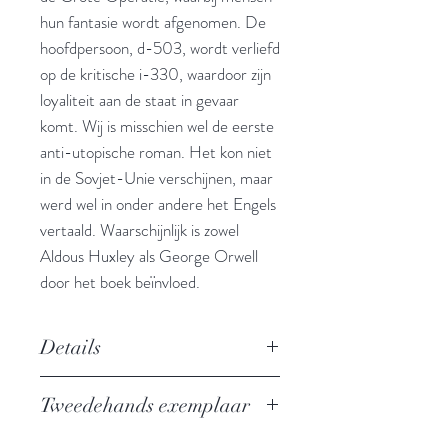
hun fantasie wordt afgenomen. De
hoofdpersoon, d-503, wordt verliefd
op de kritische i-330, waardoor zijn
loyaliteit aan de staat in gevaar
komt. Wij is misschien wel de eerste
anti-utopische roman. Het kon niet
in de Sovjet-Unie verschijnen, maar
werd wel in onder andere het Engels
vertaald. Waarschijnlijk is zowel
Aldous Huxley als George Orwell
door het boek beïnvloed.
Details
Auteur: Jevgeni Zamjatin
Tweedehands exemplaar
Uitgever: Atlas
De Twintigste eeuw nr. 82
In perfecte staat