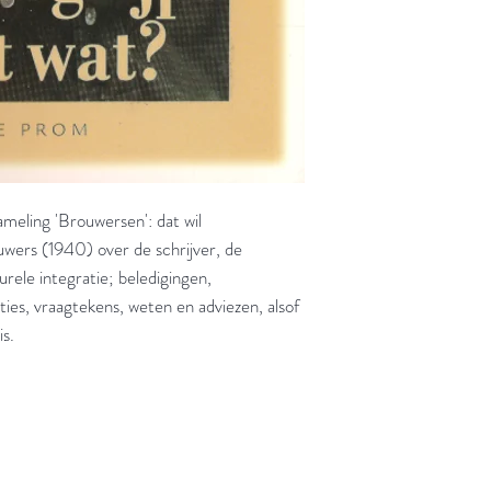
ameling 'Brouwersen': dat wil
wers (1940) over de schrijver, de
urele integratie; beledigingen,
ities, vraagtekens, weten en adviezen, alsof
is.
jd om ze te lezen erbij konden kopen, maar meestal verwar
t men het kopen
van