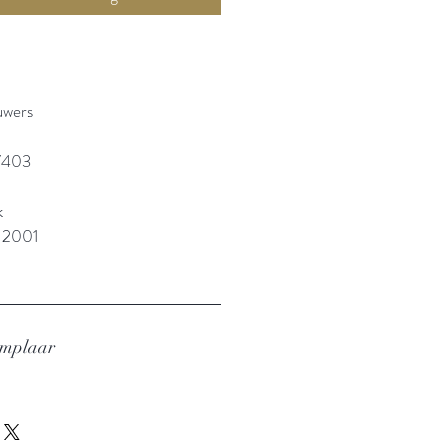
uwers
7403
k
: 2001
emplaar