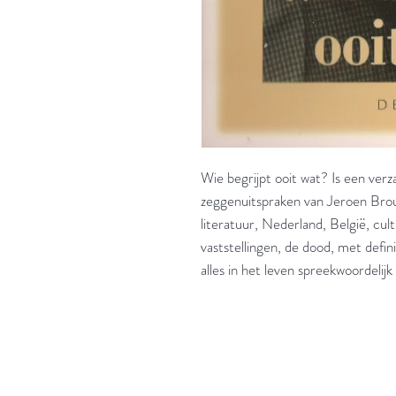
Wie begrijpt ooit wat? Is een verz
zeggenuitspraken van Jeroen Brou
literatuur, Nederland, België, cult
vaststellingen, de dood, met defin
alles in het leven spreekwoordelijk 
'Het zou mooi zijn boeken te kopen als we de ti