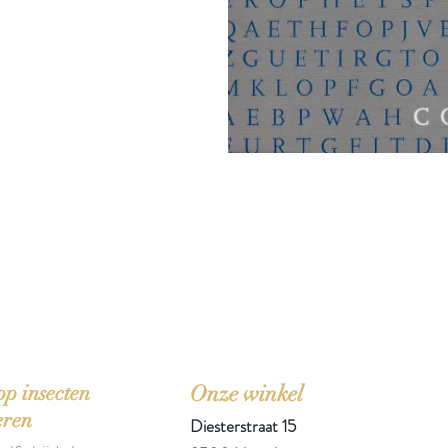
'Het zou mooi zijn boeken te kopen als we de ti
p insecten
Onze winkel
eren
Diesterstraat 15