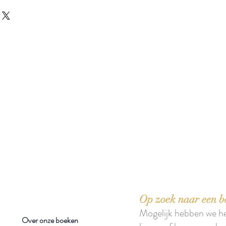
 boeken met het toe-eigenen van de inhoud ervan.'
Op zoek naar een b
Mogelijk hebben we h
Over onze boeken