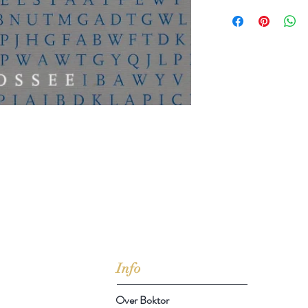
jd om ze te lezen erbij konden kopen, maar meestal verwar
t men het kopen
van
Arthur Schopenhauer
(1788-1860)
Info
Over Boktor