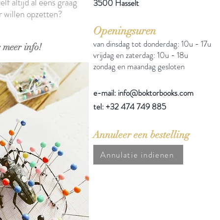
elf altijd al eens graag
3500 Hasselt
r willen opzetten?
Openingsuren
van dinsdag tot donderdag: 10u - 17u
 meer info!
vrijdag en zaterdag: 10u - 18u
zondag en maandag gesloten
e-mail: info@boktorbooks.com
tel: +32 474 749 885
Annuleer een bestelling
Annulatie indienen