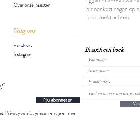
liggen of komen we he
Over onze insecten
binnenkort tegen op e
onze zoektochten.
Volg ons
Facebook
Ik zoek een boek
Instagram
ef
Nu abonneren
Ver
t Privacybeleid gelezen en ga ermee