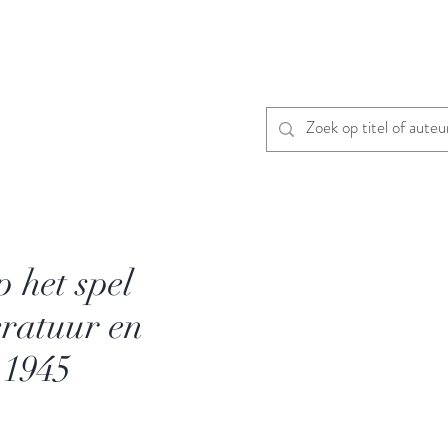
 het spel
teratuur en
 1945