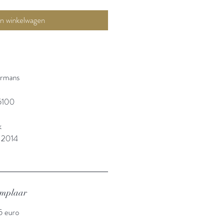
In winkelwagen
ermans
5100
k
: 2014
emplaar
15 euro