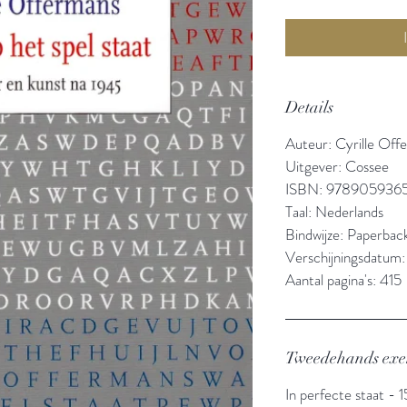
Details
Auteur: Cyrille Off
Uitgever: Cossee
ISBN: 978905936
Taal: Nederlands
Bindwijze: Paperbac
Verschijningsdatum
Aantal pagina's: 415
Tweedehands ex
In perfecte staat - 