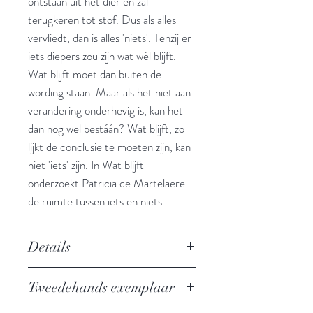
ontstaan uit het dier en zal
terugkeren tot stof. Dus als alles
vervliedt, dan is alles 'niets'. Tenzij er
iets diepers zou zijn wat wél blijft.
Wat blijft moet dan buiten de
wording staan. Maar als het niet aan
verandering onderhevig is, kan het
dan nog wel bestáán? Wat blijft, zo
lijkt de conclusie te moeten zijn, kan
niet 'iets' zijn. In Wat blijft
onderzoekt Patricia de Martelaere
de ruimte tussen iets en niets.
Details
Essay
Tweedehands exemplaar
Auteur: Patricia de Martelaere
Uitgever: Querido