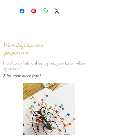
In zeer goede staat, lichte vouw in
ISBN: 9789021433295
rug
Taal: Nederlands
Bindwijze: Paperback
Verschijningsdatum: 2007
Aantal pagina's: 67
Workshop insecten
prepareren
Heeft u zelf altijd al eens graag een kever willen
opzetten?
Klik voor meer info!