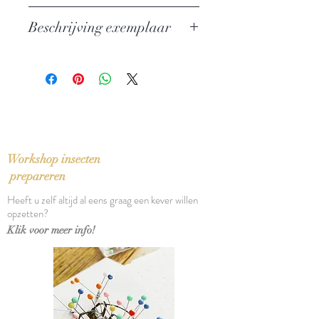
Van lokroep en hofmakerij tot
Beschrijving exemplaar
broeden en kuikenzorg
Uitgever: Kosmos
Nieuw exemplaar
ISBN: 9789021575919
Taal: Nederlands
Bindwijze: Gebonden
Verschijningsdatum: 2020
Aantal pagina's: 192
Workshop insecten
prepareren
Heeft u zelf altijd al eens graag een kever willen
opzetten?
Klik voor meer info!