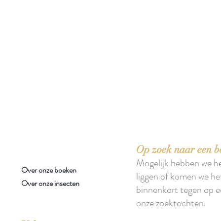
 boeken met het toe-eigenen van de inhoud ervan.'
Op zoek naar een b
Mogelijk hebben we h
Over onze boeken
liggen of komen we he
Over onze insecten
binnenkort tegen op e
onze zoektochten.