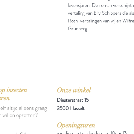
levensjaren. De roman verschijnt 
vertaling van Elly Schippers die a
Roth-vertalingen van wijlen Wilfr
Grunberg.
'Het zou mooi zijn boeken te kopen als we de ti
p insecten
Onze winkel
eren
Diesterstraat 15
elf altijd al eens graag
3500 Hasselt
r willen opzetten?
Openingsuren
van dinsdag tot donderdag: 10u - 17u