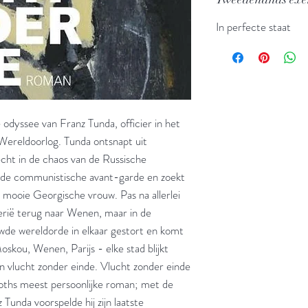
In perfecte staat
e odyssee van Franz Tunda, officier in het
e Wereldoorlog. Tunda ontsnapt uit
cht in de chaos van de Russische
j de communistische avant-garde en zoekt
n mooie Georgische vrouw. Pas na allerlei
erië terug naar Wenen, maar in de
uwde wereldorde in elkaar gestort en komt
kou, Wenen, Parijs - elke stad blijkt
jn vlucht zonder einde. Vlucht zonder einde
Roths meest persoonlijke roman; met de
Tunda voorspelde hij zijn laatste