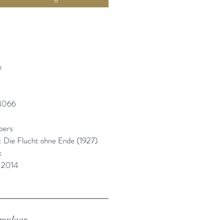
h
4066
ppers
l: Die Flucht ohne Ende (1927)
k
: 2014
emplaar