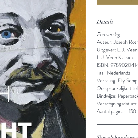
Details
Een verslag
Auteur: Joseph Rot
Uitgever: L. J. Veen
L. J. Veen Klassiek
ISBN: 978902041
Taal: Nederlands
Vertaling: Elly Schi
Oorspronkelijke tite
Bindwijze: Paperbac
Verschijningsdatum
Aantal pagina's: 158
Tweedehands ex