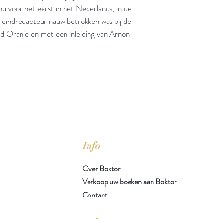
nu voor het eerst in het Nederlands, in de
ls eindredacteur nauw betrokken was bij de
ed Oranje en met een inleiding van Arnon
jd om ze te lezen erbij konden kopen, maar meestal verwar
t men het kopen
van
Arthur Schopenhauer
(1788-1860)
Info
Over Boktor
Verkoop uw boeken aan Boktor
Contact