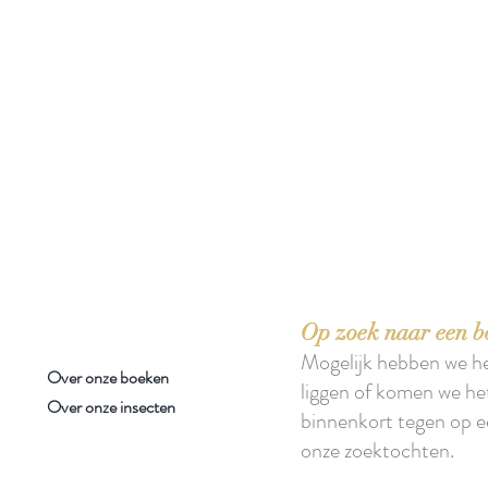
 boeken met het toe-eigenen van de inhoud ervan.'
Op zoek naar een b
Mogelijk hebben we h
Over onze boeken
liggen of komen we he
Over onze insecten
binnenkort tegen op e
onze zoektochten.