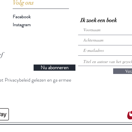
Volg ons
Facebook
Ik zoek een boek
Instagram
ef
Nu abonneren
Ver
t Privacybeleid gelezen en ga ermee