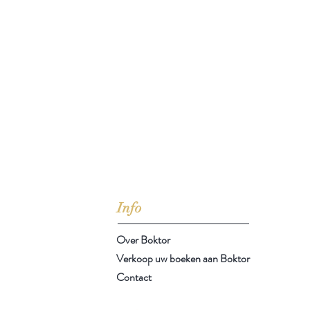
jd om ze te lezen erbij konden kopen, maar meestal verwar
t men het kopen
van
Arthur Schopenhauer
(1788-1860)
Info
Over Boktor
Verkoop uw boeken aan Boktor
Contact