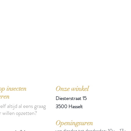
'Het zou mooi zijn boeken te kopen als we de ti
p insecten
Onze winkel
eren
Diesterstraat 15
elf altijd al eens graag
3500 Hasselt
r willen opzetten?
Openingsuren
van dinsdag tot donderdag: 10u - 17u