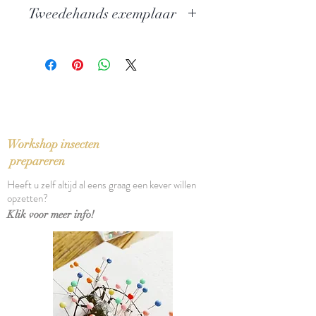
Noormannen in de Lage Landen
Tweedehands exemplaar
Auteur: Luit van der Tuuk
Uitgever: Omniboek
In perfecte staat
ISBN: 9789401906821
Taal: Nederlands
Bindwijze: Paperback
Verschijningsdatum: 2017
Aantal pagina's: 335
Workshop insecten
prepareren
Heeft u zelf altijd al eens graag een kever willen
opzetten?
Klik voor meer info!