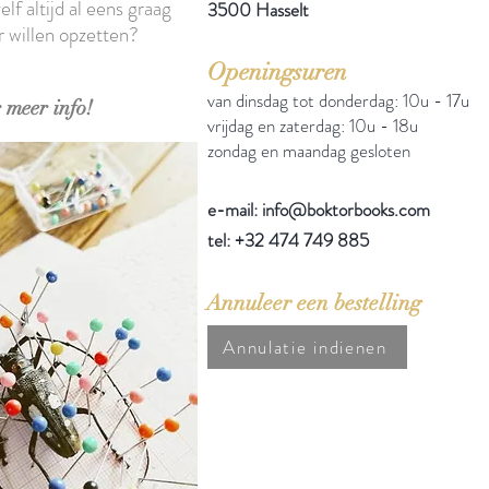
elf altijd al eens graag
3500 Hasselt
r willen opzetten?
Openingsuren
van dinsdag tot donderdag: 10u - 17u
 meer info!
vrijdag en zaterdag: 10u - 18u
zondag en maandag gesloten
e-mail: info@boktorbooks.com
tel: +32 474 749 885
Annuleer een bestelling
Annulatie indienen