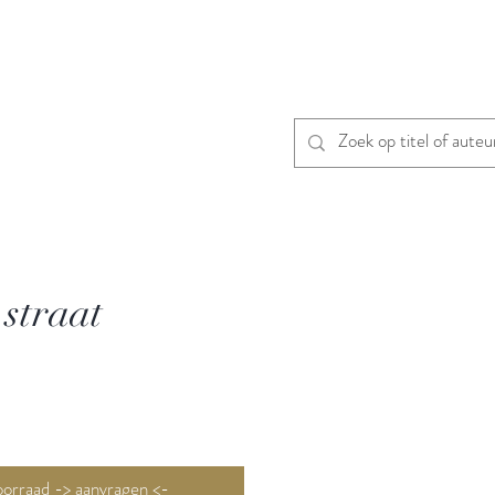
 straat
Niet op voorraad -> aanvragen <-