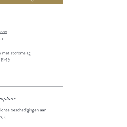
Boon
au
n met stofomslag
 1946
emplaar
 lichte beschadigingen aan
ruk