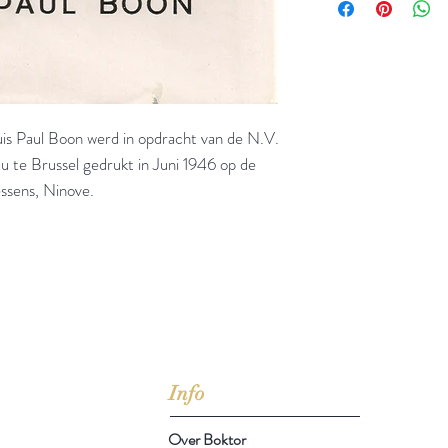
is Paul Boon werd in opdracht van de N.V.
 te Brussel gedrukt in Juni 1946 op de
ssens, Ninove.
jd om ze te lezen erbij konden kopen, maar meestal verwar
t men het kopen
van
Arthur Schopenhauer
(1788-1860)
Info
Over Boktor