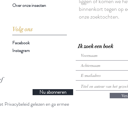
liggen of komen we he
Over onze insecten
binnenkort tegen op e
onze zoektochten.
Volg ons
Facebook
Ik zoek een boek
Instagram
ef
Nu abonneren
Ver
t Privacybeleid gelezen en ga ermee