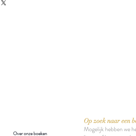
 boeken met het toe-eigenen van de inhoud ervan.'
Op zoek naar een b
Mogelijk hebben we h
Over onze boeken