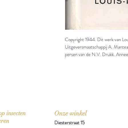
Copyright 1944. Dit werk van Lou
Uitgeversmaatschappij A. Manteau
persen van de N.V. Drukk. Annee
'Het zou mooi zijn boeken te kopen als we de ti
p insecten
Onze winkel
eren
Diesterstraat 15