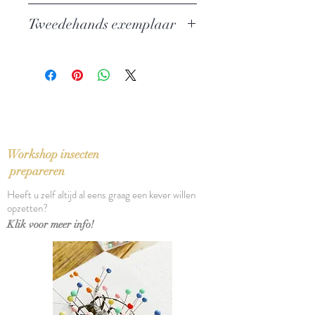
Auteur: Jonathan Franzen
Tweedehands exemplaar
Uitgever: Prometheus
ISBN: 9789044620221
In zeer goede staat
Taal: Nederlands
Bindwijze: Paperback
Verschijningsdatum: 2012
Aantal pagina's: 318
Workshop insecten
prepareren
Heeft u zelf altijd al eens graag een kever willen
opzetten?
Klik voor meer info!