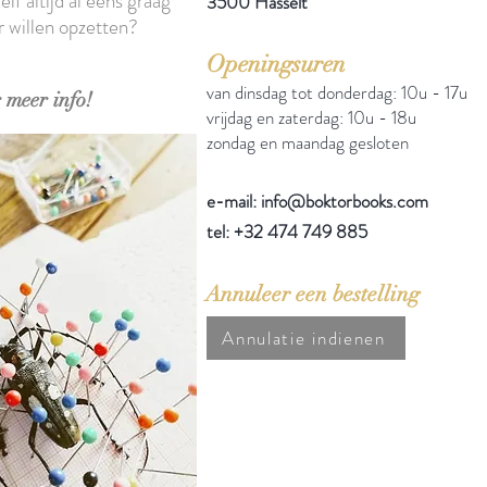
elf altijd al eens graag
3500 Hasselt
r willen opzetten?
Openingsuren
van dinsdag tot donderdag: 10u - 17u
 meer info!
vrijdag en zaterdag: 10u - 18u
zondag en maandag gesloten
e-mail: info@boktorbooks.com
tel: +32 474 749 885
Annuleer een bestelling
Annulatie indienen