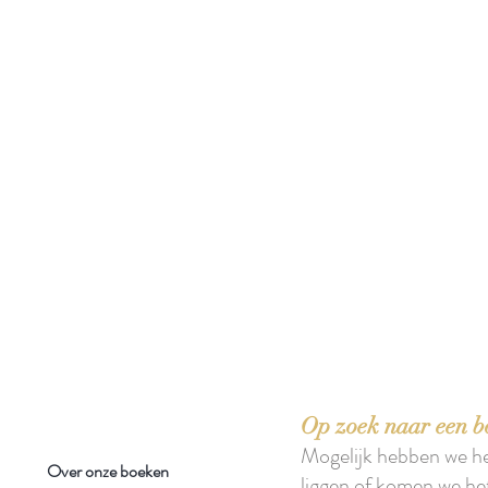
 boeken met het toe-eigenen van de inhoud ervan.'
Op zoek naar een b
Mogelijk hebben we h
Over onze boeken
liggen of komen we he