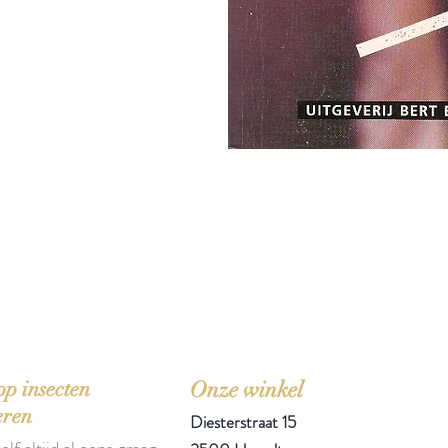
'Het zou mooi zijn boeken te kopen als we de ti
p insecten
Onze winkel
eren
Diesterstraat 15