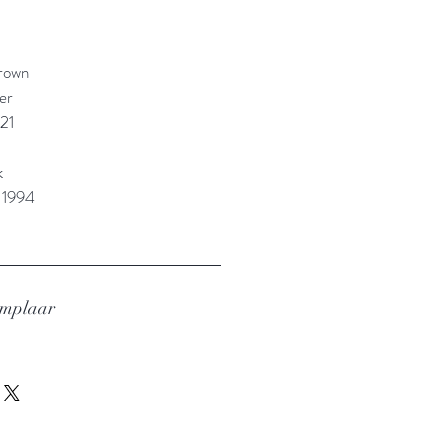
rown
er
21
k
 1994
emplaar