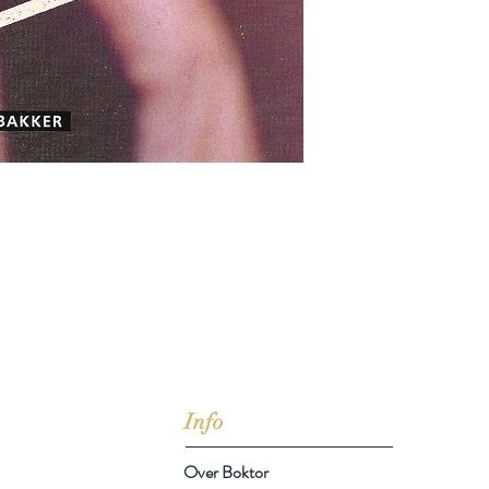
jd om ze te lezen erbij konden kopen, maar meestal verwar
t men het kopen
van
Arthur Schopenhauer
(1788-1860)
Info
Over Boktor