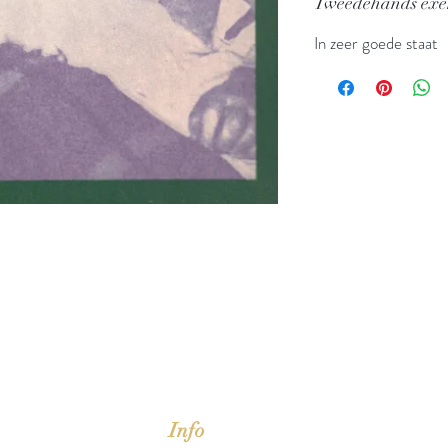
Tweedehands ex
In zeer goede staat
jd om ze te lezen erbij konden kopen, maar meestal verwar
t men het kopen
van
Arthur Schopenhauer
(1788-1860)
Info