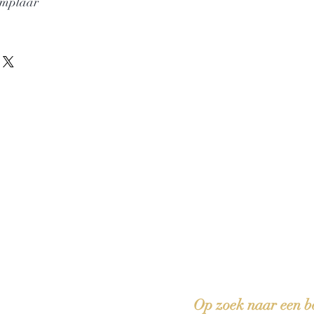
emplaar
 boeken met het toe-eigenen van de inhoud ervan.'
Op zoek naar een b