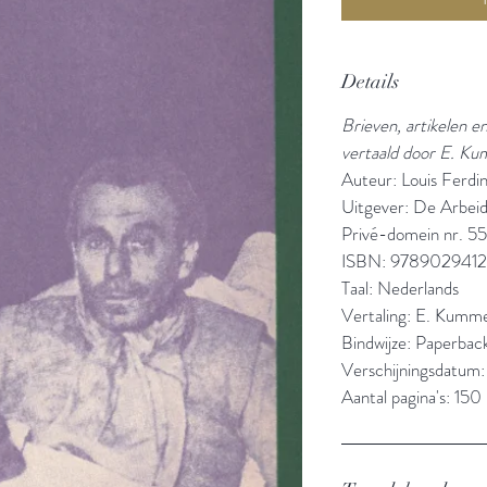
Details
Brieven, artikelen e
vertaald door E. K
Auteur: Louis Ferdi
Uitgever: De Arbeid
Privé-domein nr. 55
ISBN: 978902941
Taal: Nederlands
Vertaling: E. Kumm
Bindwijze: Paperbac
Verschijningsdatum:
Aantal pagina's: 150