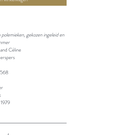
n polemieken, gekozen ingeleid en
ummer
nand Céline
erspers
2568
er
k
 1979