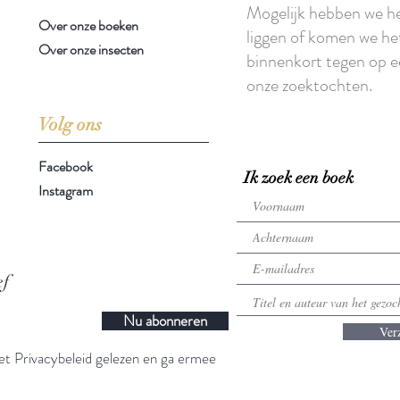
Mogelijk hebben we h
Over onze boeken
liggen of komen we he
Over onze insecten
binnenkort tegen op e
onze zoektochten.
Volg ons
Facebook
Ik zoek een boek
Instagram
ef
Nu abonneren
Ver
t Privacybeleid gelezen en ga ermee