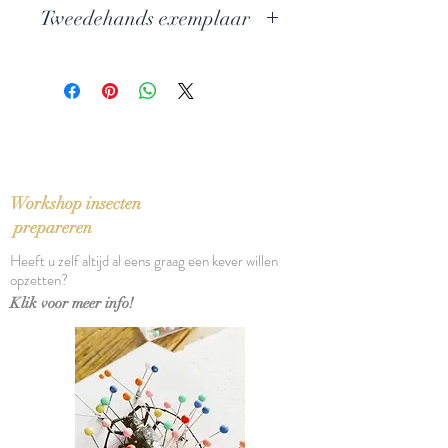
Orné par Pierre Alechinsky
Tweedehands exemplaar
Auteur:
Marcel Proust
Uitgever: Gallimard
In perfecte staat, met origineel
ISBN: 9782070141081
buikbandje en bladwijzer
Taal: Frans
Bindwijze: Paperback
Verschijningsdatum: 2013
Aantal pagina's: 197
Afmetingen: 32,5 x 25 x 2 cm
Workshop insecten
prepareren
Heeft u zelf altijd al eens graag een kever willen
opzetten?
Klik voor meer info!