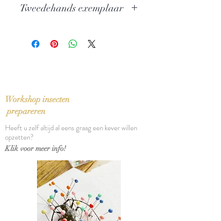
Tweedehands exemplaar
Uitgever: De Bezige Bij
ISBN: 9789023466642
In perfecte staat
Taal: Nederlands
Bindwijze: Paperback
Verschijningsdatum: 2010
Aantal pagina's: 140
Workshop insecten
prepareren
Heeft u zelf altijd al eens graag een kever willen
opzetten?
Klik voor meer info!