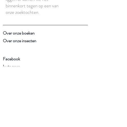
binnenkort tegen op een van
onze zoektochten.
Over onze boeken
Over onze insecten
Facebook
Instagram
Schrijf je in voor onze
nieuwsbrief