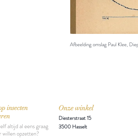
Afbeelding omslag Paul Klee, Diep
'Het zou mooi zijn boeken te kopen als we de ti
p insecten
Onze winkel
eren
Diesterstraat 15
elf altijd al eens graag
3500 Hasselt
r willen opzetten?