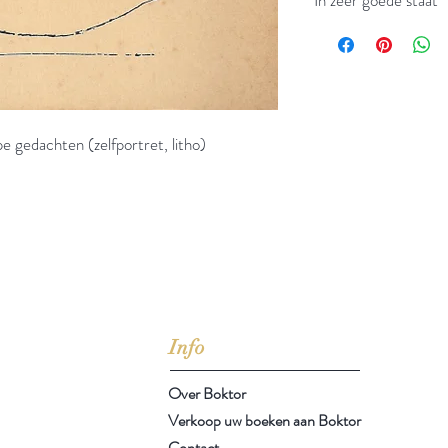
e gedachten (zelfportret, litho)
jd om ze te lezen erbij konden kopen, maar meestal verwar
t men het kopen
van
Arthur Schopenhauer
(1788-1860)
Info
Over Boktor
Verkoop uw boeken aan Boktor
Contact