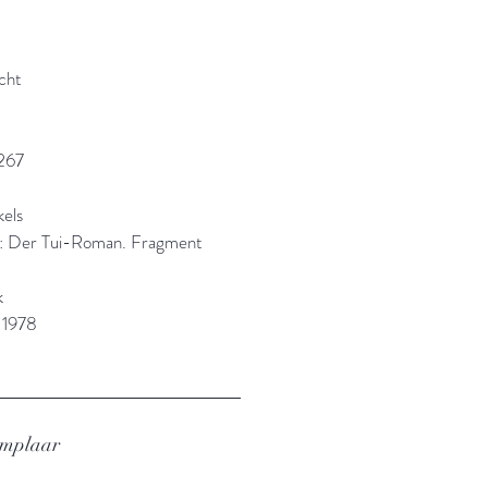
cht
267
kels
el: Der Tui-Roman. Fragment
k
 1978
emplaar