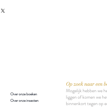
 boeken met het toe-eigenen van de inhoud ervan.'
Op zoek naar een b
Mogelijk hebben we h
Over onze boeken
liggen of komen we he
Over onze insecten
binnenkort tegen op e