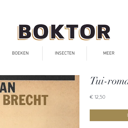
BOEKEN
INSECTEN
MEER
Tui-rom
Prijs
€ 12,50