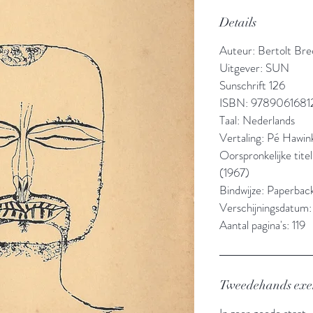
Details
Auteur: Bertolt Bre
Uitgever: SUN
Sunschrift 126
ISBN: 9789061681
Taal: Nederlands
Vertaling: Pé Hawin
Oorspronkelijke tit
(1967)
Bindwijze: Paperbac
Verschijningsdatum:
Aantal pagina's: 119
Tweedehands ex
In zeer goede staat