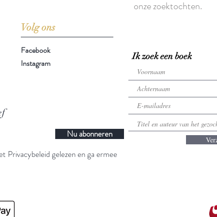
onze zoektochten.
Volg ons
Facebook
Ik zoek een boek
Instagram
ef
Nu abonneren
Ver
t Privacybeleid gelezen en ga ermee