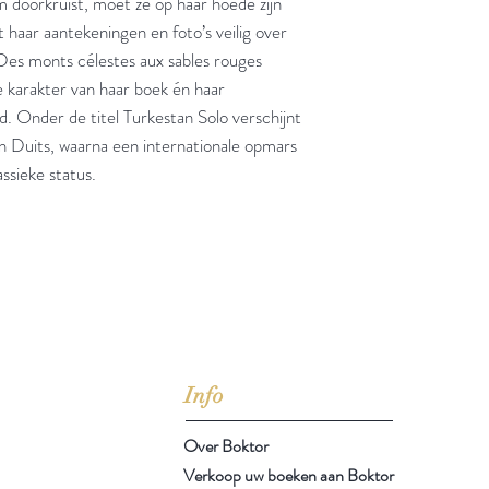
 doorkruist, moet ze op haar hoede zijn
 haar aantekeningen en foto’s veilig over
Des monts célestes aux sables rouges
ke karakter van haar boek én haar
d. Onder de titel Turkestan Solo verschijnt
 en Duits, waarna een internationale opmars
ssieke status.
jd om ze te lezen erbij konden kopen, maar meestal verwar
t men het kopen
van
Arthur Schopenhauer
(1788-1860)
Info
Over Boktor
Verkoop uw boeken aan Boktor