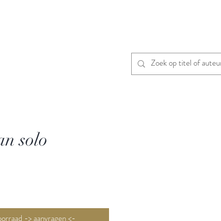
an solo
Niet op voorraad -> aanvragen <-