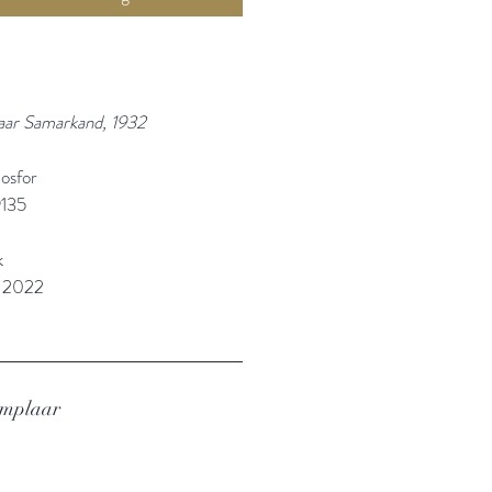
aar Samarkand, 1932
osfor
135
k
: 2022
emplaar