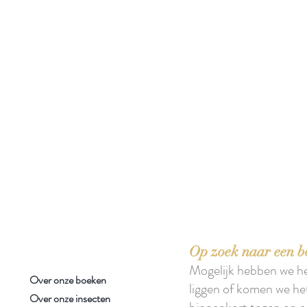
 boeken met het toe-eigenen van de inhoud ervan.'
Op zoek naar een b
Mogelijk hebben we h
Over onze boeken
liggen of komen we he
Over onze insecten