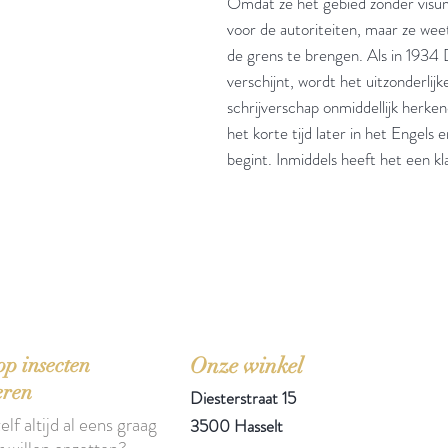
Omdat ze het gebied zonder visum
voor de autoriteiten, maar ze weet
de grens te brengen. Als in 1934 
verschijnt, wordt het uitzonderlij
schrijverschap onmiddellijk herken
het korte tijd later in het Engels
begint. Inmiddels heeft het een kla
'Het zou mooi zijn boeken te kopen als we de ti
p insecten
Onze winkel
eren
Diesterstraat 15
elf altijd al eens graag
3500 Hasselt