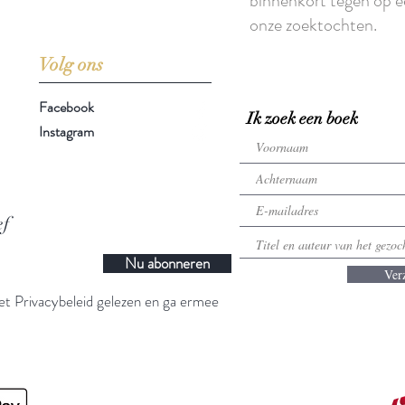
binnenkort tegen op e
onze zoektochten.
Volg ons
Facebook
Ik zoek een boek
Instagram
ef
Nu abonneren
Ver
t Privacybeleid gelezen en ga ermee