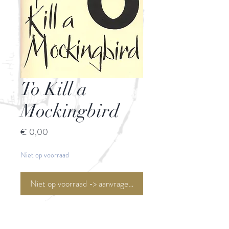
To Kill a
Mockingbird
Prijs
€ 0,00
Niet op voorraad
Niet op voorraad -> aanvragen <-