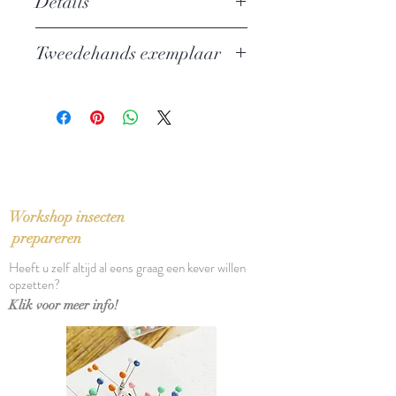
Details
Searching for Life on Another World
Tweedehands exemplaar
Auteur: Sarah Stewart Johnson
Uitgever: Allen Lane / Penguin
In zeer goede staat
Books
ISBN: 9780241216002
Taal: Engels
Bindwijze: Gebonden met
stofomslag
Verschijningsdatum: 2020
Workshop insecten
Aantal pagina's: 266
prepareren
Heeft u zelf altijd al eens graag een kever willen
opzetten?
Klik voor meer info!