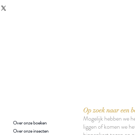
 boeken met het toe-eigenen van de inhoud ervan.'
Op zoek naar een b
Mogelijk hebben we h
Over onze boeken
liggen of komen we he
Over onze insecten
binnenkort tegen op e