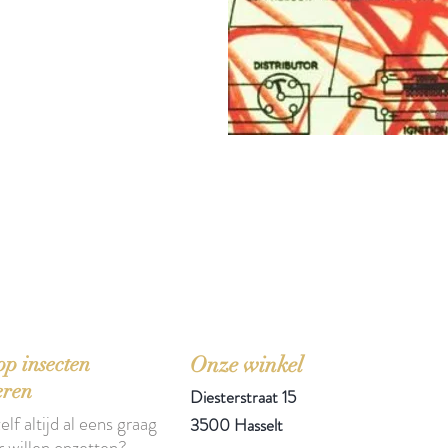
'Het zou mooi zijn boeken te kopen als we de ti
p insecten
Onze winkel
eren
Diesterstraat 15
elf altijd al eens graag
3500 Hasselt
r willen opzetten?