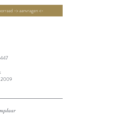
Niet op voorraad -> aanvragen <-
8447
k
: 2009
emplaar