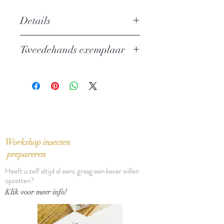
Details
Auteur: Michael Talbot
Tweedehands exemplaar
Uitgever: Harper Perennial
ISBN: 9780060922580
In zeer goede staat
Taal: Nederlands
Bindwijze: Paperback
Verschijningsdatum: 1992
Aantal pagina's: 338
Workshop insecten
prepareren
Heeft u zelf altijd al eens graag een kever willen
opzetten?
Klik voor meer info!