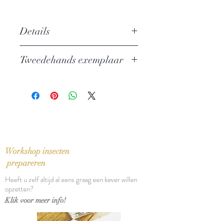
Details
Auteur: Jorge Luis Borges
Tweedehands exemplaar
Uitgever: Penguin
ISBN: 9780140180237
In zeer goede staat
Taal: Engels
Oorspronkelijke titel: El libro de los
seres imaginarios (1967)
Bindwijze: Paperback
Verschijningsdatum: 1974
Aantal pagina's: 171
Workshop insecten
prepareren
Heeft u zelf altijd al eens graag een kever willen
opzetten?
Klik voor meer info!