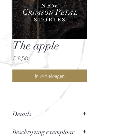
The apple
Prijs
€ 8,50
In winkelwagen
Details
Auteur: Michel Faber
Beschrijving exemplaar
Uitgever: Canongate