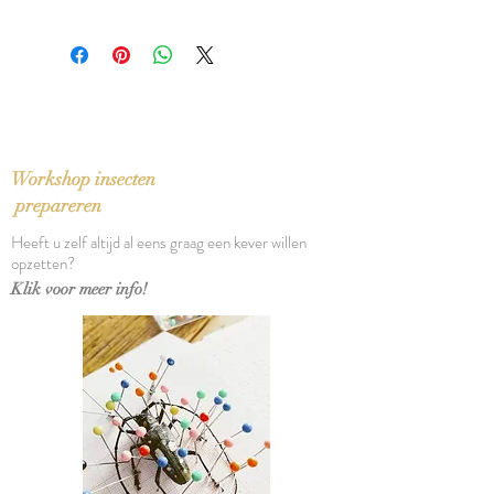
ISBN: 9781841958392
Tweedehands exemplaar, zeer goed
Taal: English
Second hand copy, fine condition
Bindwijze: Paperback
Verschijningsdatum: 2006
Aantal pagina's: 199
Workshop insecten
prepareren
Heeft u zelf altijd al eens graag een kever willen
opzetten?
Klik voor meer info!