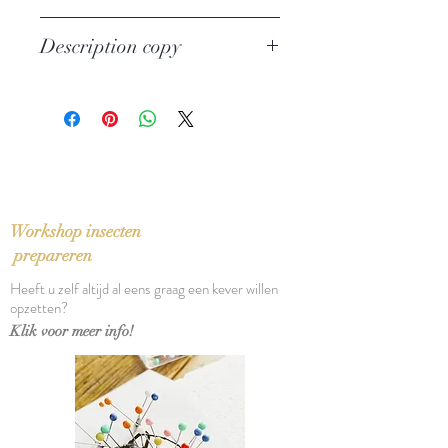
Author: Maitre Claude de Ferriere
Description copy
Publisher: De Nully
Paris
Full leather
1711
Language: French
Binding: Leather
Pages: iv, 284, xxviij pp.
Size: 12,5 x 6,5 x 2 cm
Workshop insecten
prepareren
Heeft u zelf altijd al eens graag een kever willen
opzetten?
Klik voor meer info!