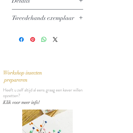
Details
Auteur: Fazil Iskander
Tweedehands exemplaar
Uitgever: G. A. Van Oorschot
Russische Miniaturen
In zeer goede staat
Taal: Nederlands
Vertaling: Mieke Lindenburg
Oorspronkelijke titel: Sozvezdie
kozlotura (1975)
Bindwijze: Paperback
Verschijningsdatum: 1980
Workshop insecten
Aantal pagina's: 148
prepareren
Heeft u zelf altijd al eens graag een kever willen
opzetten?
Klik voor meer info!