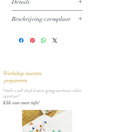
Details
Auteur: Baruch Spinoza
Beschrijving exemplaar
Uitgever: Wereldbibliotheek
ISBN: 9789028425569
In perfecte staat
Taal: Nederlands
Vertaling: Karel D' huyvetters
Bindwijze: Linnen band met
stofomslag
Verschijningsdatum: 2014
Aantal pagina's: 295
Workshop insecten
prepareren
Heeft u zelf altijd al eens graag een kever willen
opzetten?
Klik voor meer info!