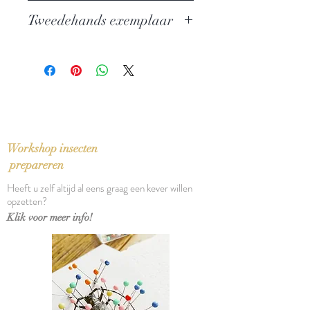
Auteur: Yasunari Kawabata
Tweedehands exemplaar
Uitgever: Meulenhoff
ISBN: 9789029077569
In zeer goede staat
Taal: Nederlands
Vertaling: Cornelis Ouwehand
Oorspronkelijke titel: Yukiguni
(1947)
Bindwijze: Gebonden
Verschijningsdatum: 2007
Workshop insecten
Aantal pagina's: 151
prepareren
Heeft u zelf altijd al eens graag een kever willen
opzetten?
Klik voor meer info!