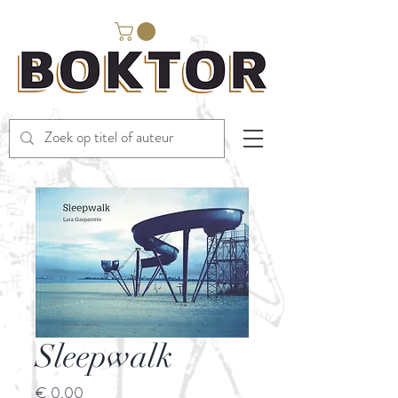
Sleepwalk
Prijs
€ 0,00