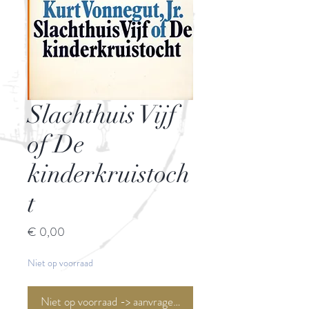
Slachthuis Vijf
of De
kinderkruistoch
t
Prijs
€ 0,00
Niet op voorraad
Niet op voorraad -> aanvragen <-