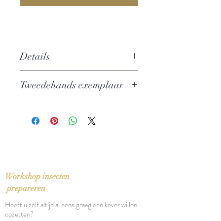
Details
Auteur:
Kurt Vonnegut
Tweedehands exemplaar
Uitgever: Meulenhoff
Taal: Nederlands
In zeer goede staat
Vertaling: Else Hoog
Oorspronkelijke titel:
Slaughterhoue-Five (1969)
Bindwijze: Paperback
Verschijningsdatum: 1970
Aantal pagina's: 174
Workshop insecten
prepareren
Heeft u zelf altijd al eens graag een kever willen
opzetten?