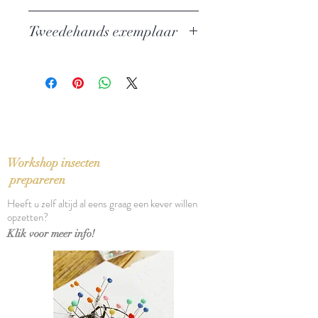
Auteur: Harry Mulisch
Tweedehands exemplaar
Uitgever: De Bezige Bij
ISBN: 9789023462156
In zeer goede staat
Taal: Nederlands
Bindwijze: Linnen band met
stofomslag
Verschijningsdatum: 2001
Aantal pagina's: 213
Workshop insecten
prepareren
Heeft u zelf altijd al eens graag een kever willen
opzetten?
Klik voor meer info!