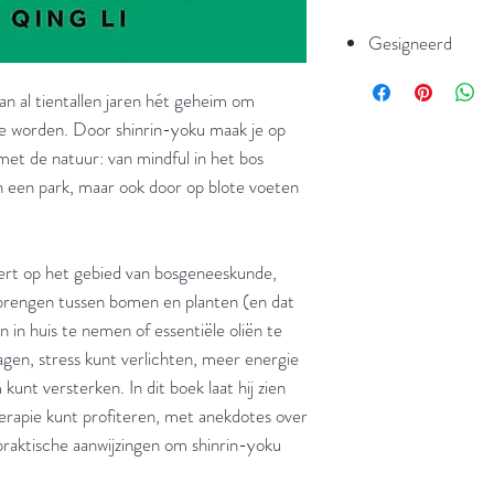
Gesigneerd
an al tientallen jaren hét geheim om
te worden. Door shinrin-yoku maak je op
met de natuur: van mindful in het bos
 een park, maar ook door op blote voeten
pert op het gebied van bosgeneeskunde,
e brengen tussen bomen en planten (en dat
 in huis te nemen of essentiële oliën te
agen, stress kunt verlichten, meer energie
unt versterken. In dit boek laat hij zien
erapie kunt profiteren, met anekdotes over
aktische aanwijzingen om shinrin-yoku