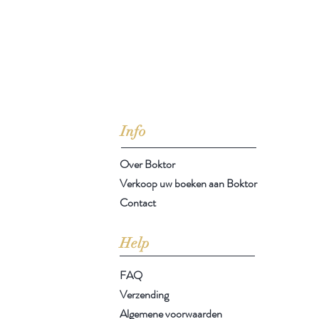
jd om ze te lezen erbij konden kopen, maar meestal verwar
t men het kopen
van
Arthur Schopenhauer
(1788-1860)
Info
Over Boktor
Verkoop uw boeken aan Boktor
Contact
Help
FAQ
Verzending
Algemene voorwaarden