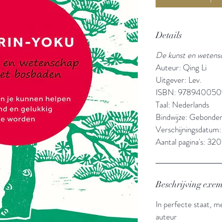
Details
De kunst en wetens
Auteur: Qing Li
Uitgever: Lev.
ISBN: 97894005
Taal: Nederlands
Bindwijze: Gebonde
Verschijningsdatum
Aantal pagina's: 320
Beschrijving exe
In perfecte staat, 
auteur