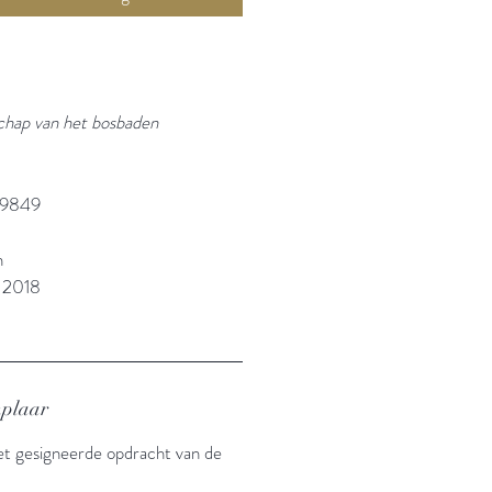
chap van het bosbaden
09849
n
: 2018
mplaar
met gesigneerde opdracht van de