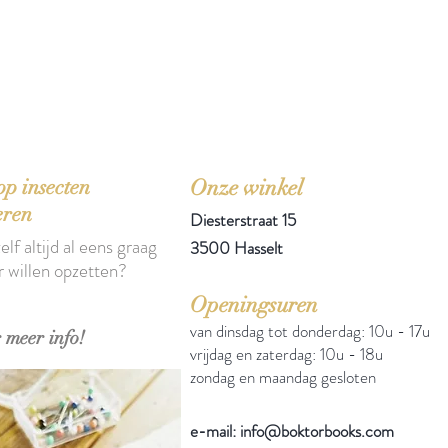
'Het zou mooi zijn boeken te kopen als we de ti
p insecten
Onze winkel
eren
Diesterstraat 15
elf altijd al eens graag
3500 Hasselt
r willen opzetten?
Openingsuren
van dinsdag tot donderdag: 10u - 17u
 meer info!
vrijdag en zaterdag: 10u - 18u
zondag en maandag gesloten
e-mail: info@boktorbooks.com